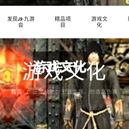
发现J9·九游
精品项
游戏文
会
目
化
游戏文化
首页
三国战略：无敌武将，创造高伤害