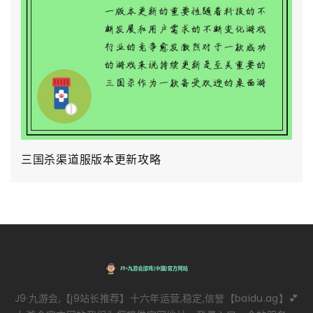
三国杀渠道服版本更新攻略
J9·九游会,【j9站长推荐】十六年运营,稳定,信誉【baidu.ag】💕